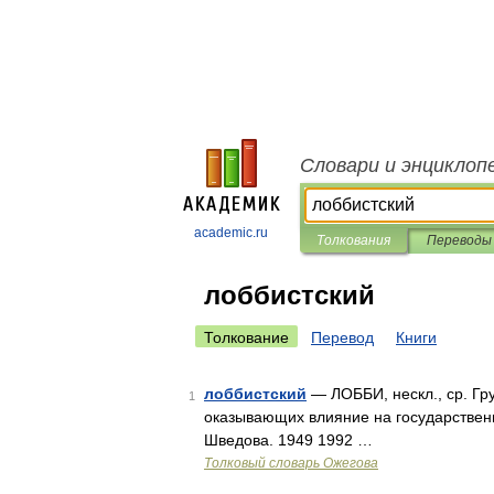
Словари и энциклоп
academic.ru
Толкования
Переводы
лоббистский
Толкование
Перевод
Книги
лоббистский
— ЛОББИ, нескл., ср. Гр
1
оказывающих влияние на государственн
Шведова. 1949 1992 …
Толковый словарь Ожегова