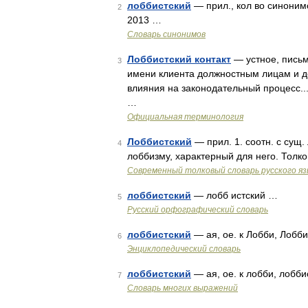
лоббистский
— прил., кол во синонимо
2
2013 …
Словарь синонимов
Лоббистский контакт
— устное, письм
3
имени клиента должностным лицам и де
влияния на законодательный процес
…
Официальная терминология
Лоббистский
— прил. 1. соотн. с сущ.
4
лоббизму, характерный для него. Толк
Современный толковый словарь русского я
лоббистский
— лобб истский …
5
Русский орфографический словарь
лоббистский
— ая, ое. к Лобби, Лобби
6
Энциклопедический словарь
лоббистский
— ая, ое. к лобби, лобби
7
Словарь многих выражений