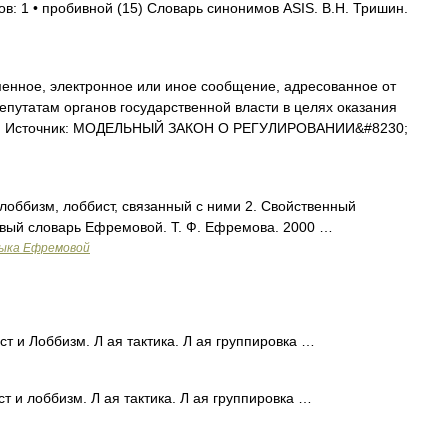
в: 1 • пробивной (15) Словарь синонимов ASIS. В.Н. Тришин.
енное, электронное или иное сообщение, адресованное от
путатам органов государственной власти в целях оказания
с... Источник: МОДЕЛЬНЫЙ ЗАКОН О РЕГУЛИРОВАНИИ&#8230;
 лоббизм, лоббист, связанный с ними 2. Свойственный
овый словарь Ефремовой. Т. Ф. Ефремова. 2000 …
зыка Ефремовой
ст и Лоббизм. Л ая тактика. Л ая группировка …
ст и лоббизм. Л ая тактика. Л ая группировка …