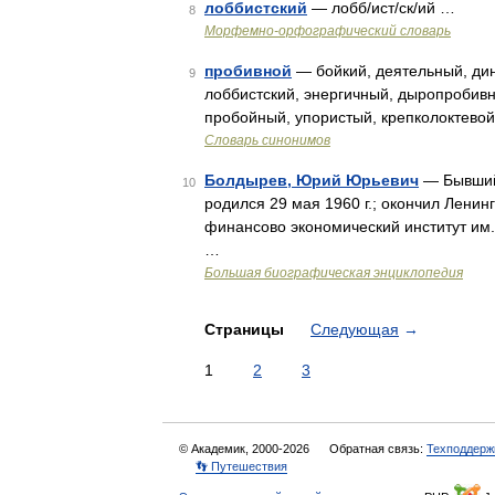
лоббистский
— лобб/ист/ск/ий …
8
Морфемно-орфографический словарь
пробивной
— бойкий, деятельный, ди
9
лоббистский, энергичный, дыропробив
пробойный, упористый, крепколоктевой
Словарь синонимов
Болдырев, Юрий Юрьевич
— Бывший 
10
родился 29 мая 1960 г.; окончил Ленин
финансово экономический институт им
…
Большая биографическая энциклопедия
Страницы
Следующая
→
1
2
3
© Академик, 2000-2026
Обратная связь:
Техподдерж
👣 Путешествия